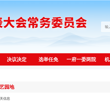
决议决定
选举任免
一府一委两院
机
艺园地
关信息