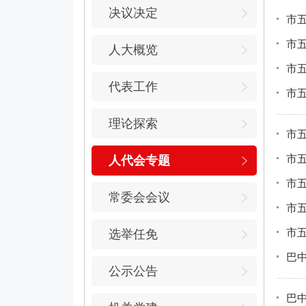
决议决定
市
市
人大概览
市
代表工作
市
理论探索
市
市
人代会专题
市
常委会会议
市
市
选举任免
巴
公示公告
巴