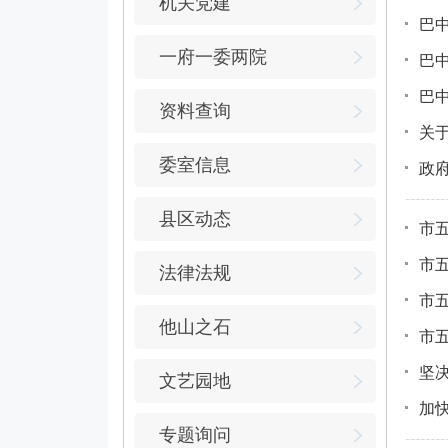
机关党建
巴
一府一委两院
巴
巴
资料查询
关
委室信息
政
县区动态
市
市
法律法规
市
他山之石
市
坚
文艺园地
加
专题询问