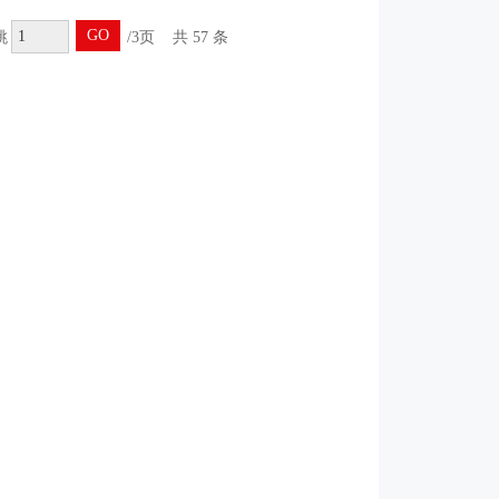
GO
跳
/3页
共 57 条