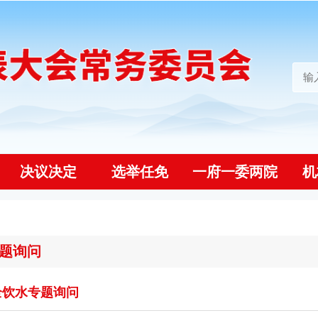
决议决定
选举任免
一府一委两院
机
题询问
全饮水专题询问