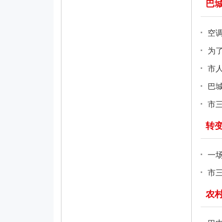
巴
空
为
市
巴
市
转
一场
市
农