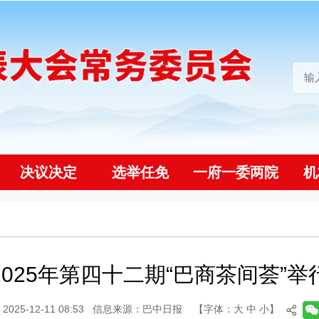
决议决定
选举任免
一府一委两院
机
2025年第四十二期“巴商茶间荟”举
25-12-11 08:53
信息来源：巴中日报
【字体：
大
中
小
】