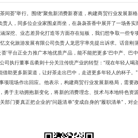
“巴商茶间荟”举行。围绕“聚焦新消费新赛道，构建商贸行业发展新
负责人，同多位企业家围桌而坐，在袅袅茶香中展开了一场务实
内涵深挖、业态差异化打造等方面存在短板，我们想争取一些专项
记忆文化旅游发展有限公司负责人龙思宇率先提出诉求。话音刚
云荟’平台正全力推广本地优质产品，能不能把更多‘巴中产、巴
限公司执行董事岳衢则十分关注传统产业的转型：“现在年轻人喝
能借助更多新渠道，让好茶走出巴中，走进更多年轻人的杯子。”
事项现场作出回应。他表示，构建商贸行业发展新格局，需要
，勇于主动拥抱新变化，将新的消费理念、技术与本地特色资
关部门要真正把企业的“问题清单”变成自身的“履职清单”，对