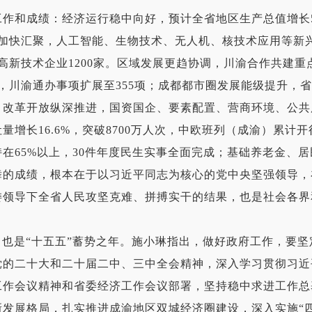
成绩：经济运行稳中向好，预计全省地区生产总值增长5.7
加快汇聚，人工智能、生物技术、无人机、核技术应用等新兴
新技术企业1200家。区域发展更趋协调，川渝合作共建重点
，川渝通办事项扩展至355项；成都都市圈发展能级提升，
。改革开放纵深推进，国资国企、要素配置、营商环境、公共
增长16.6%，突破8700万人次，中欧班列（成渝）累计开
在65%以上，30件年度民生实事全面完成；基础养老金、
舞的成绩，根本在于以习近平同志为核心的党中央坚强领导，
委领导下全省人民攻坚克难、拼搏实干的结果，也是社会各界
也是“十五五”蓄势之年。施小琳指出，做好政府工作，要坚
党的二十大和二十届二中、三中全会精神，深入学习贯彻习近
工作会议精神和省委经济工作会议部署，坚持稳中求进工作总
新发展格局，扎实推进成渝地区双城经济圈建设，深入实施“