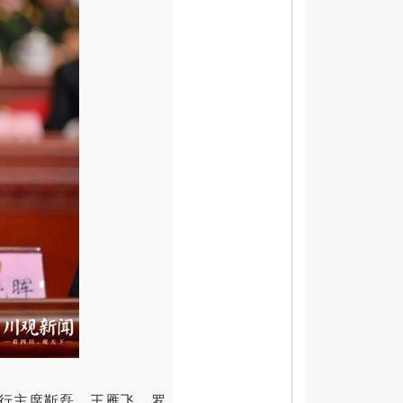
行主席靳磊、王雁飞、罗