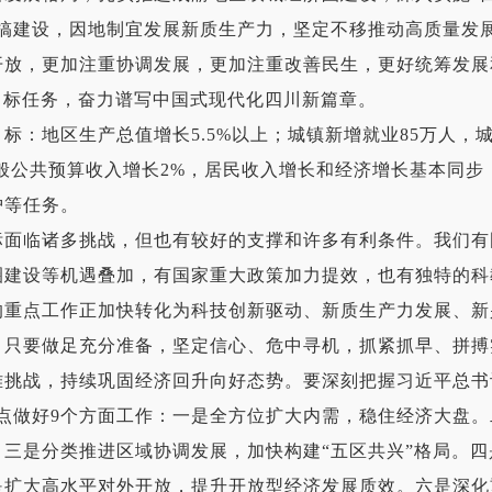
济搞建设，因地制宜发展新质生产力，坚定不移推动高质量发
开放，更加注重协调发展，更加注重改善民生，更好统筹发展
目标任务，奋力谱写中国式现代化四川新篇章。
地区生产总值增长5.5%以上；城镇新增就业85万人，城镇
般公共预算收入增长2%，居民收入增长和经济增长基本同步；
护等任务。
临诸多挑战，但也有较好的支撑和许多有利条件。我们有
圈建设等机遇叠加，有国家重大政策加力提效，也有独特的科
的重点工作正加快转化为科技创新驱动、新质生产力发展、新
。只要做足充分准备，坚定信心、危中寻机，抓紧抓早、拼搏
难挑战，持续巩固经济回升向好态势。要深刻把握习近平总书
点做好9个方面工作：一是全方位扩大内需，稳住经济大盘
三是分类推进区域协调发展，加快构建“五区共兴”格局。
是扩大高水平对外开放，提升开放型经济发展质效。六是深化