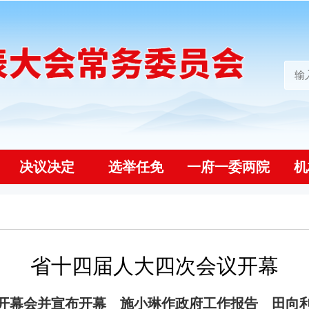
决议决定
选举任免
一府一委两院
机
省十四届人大四次会议开幕
开幕会并宣布开幕 施小琳作政府工作报告 田向