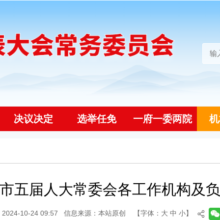
决议决定
选举任免
一府一委两院
机
市五届人大常委会各工作机构及
24-10-24 09:57
信息来源：本站原创
【字体：
大
中
小
】