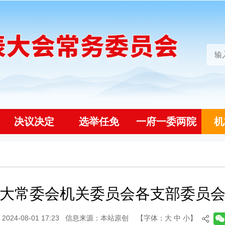
决议决定
选举任免
一府一委两院
机
大常委会机关委员会各支部委员
24-08-01 17:23
信息来源：本站原创
【字体：
大
中
小
】