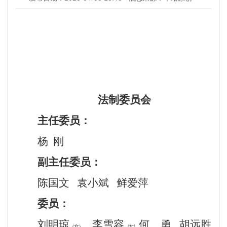
法制委员会
主任委员：
杨
刚
副主任委员：
陈国文
袁小斌
鲜爱萍
委员：
刘明琼
李雪容
何 勇
胡远胜
（女）
（女）