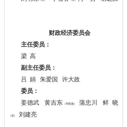
财政经济委员会
主任委员：
梁
高
副主任委员：
吕
娟
朱爱国
许大政
委员：
姜德武
黄吉东
蒲忠川
鲜
晓
（布依族）
刘建亮
（女）