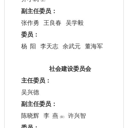
（女）
副主任委员：
张作勇
王良春
吴学毅
委员：
杨
阳
李天志
余武元
董海军
社会建设委员会
主任委员：
吴兴德
副主任委员：
陈晓辉
李
燕
许兴智
（女）
委员：