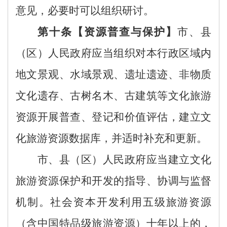
意见，
必要时可以
组织研讨。
第十条
【资源
普查与
保护】
市、县
（区）
人民政府应当组织对
本行政区域内
地文景观、水域景观、遗址遗迹、非物质
文化遗存、古树名木、古建筑等
文化
旅游
资源
开展
普查
、登记
和价值评估，
建立文
化
旅游资源
数据
库，
并
适时补充和更新。
市、县
（区）
人民政府应当建立
文化
旅游资源
保护和
开发
的
指导、协调与监督
机制
。
社会资本开发利用
五级旅游资源
（
含
中国特品级旅游资源
）
十年以上的
，