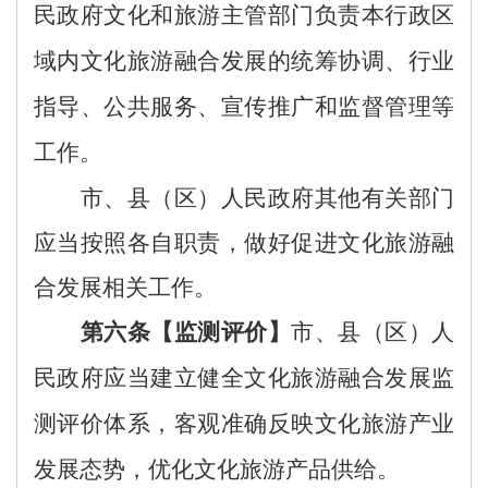
民政府
文化和旅游主管部门负责本行政区
域内
文化
旅游
融合
发展的统筹协调、行业
指导、公共服务、
宣传
推广
和
监督管理等
工作
。
市、县
（区）
人民政府
其他有关部门
应当按照各自职责
，
做好促进
文化
旅游
融
合
发展相关工作。
第
六
条
【
监测评价
】
市、县
（区）
人
民政府应当
建立健全文化
旅游
融合发展监
测评价体系，客观准确反映文化旅游产业
发展态势，优化文化旅游产品供给
。