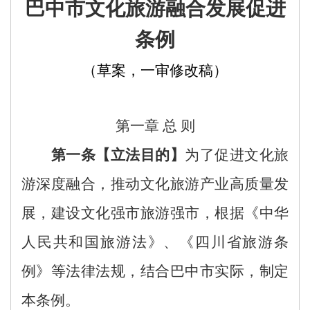
巴中市
文化旅游融合发展促进
条例
（草案
，
一
审
修改
稿
）
第一章
总
则
第一条【立法目的】
为了促进文化旅
游深度融合
，
推
动文化
旅游
产业
高质量发
展，
建设文化强市旅游强市，
根据《中华
人民共和国旅游法》
、
《四川省旅游条
例》
等法律法规，结合
巴中
市实际，制定
本条例。