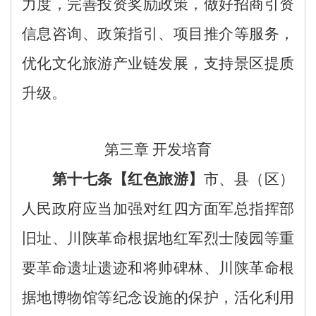
力度，完善投资奖励政策，做好招商引资
信息咨询、政策指引、项目推介等服务，
优化文化旅游产业链发展，支持景区提质
升级。
第三章
开发培育
第十
七
条
【
红色旅游
】
市、县
（区）
人民政府应当
加强对
红四方面军总指挥部
旧址、川陕革命根据地红军烈士陵园等
重
要革命遗址遗迹和将帅碑林、
川陕革命根
据地博物馆等
纪念设施的保护，活化利用