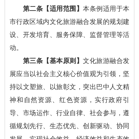
第二条【适用范围】
本条例
适用于
本
市行政区域内
文化
旅
游融合发展
的规划建
设、
开发培育
、服务保障、监督管理等活
动。
第三条【基本原则】
文化旅游
融合
发
展
应当
以社会主义核心价值观为引领
，
坚
持以文塑旅、以旅彰文，
突出巴中人文精
神和自然资源、红色资源，
实行政府引
导、市场
运作
、
行业自律
、社会参与，
遵
循
规划先行、生态优先
、
创新驱动、协同
发展，实现社会效益、经济效益和生态效