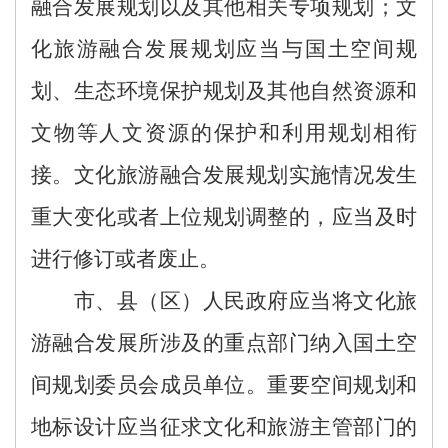
融合
发展规划
以
及
其他相关
专项规划；文
化
旅游
融合
发展规划
应当与国土空间规
划、生态环境保护规划及其他自然资源和
文物等人文资源的保护和利用规划相衔
接
。
文化
旅游
融合
发展规划实施情况发生
重大变化或
者
上位规划调整
的，
应
当
及时
进行修
订
或
者
废止。
市、县
（区）
人民政府应当将
文化
旅
游
融合
发展所涉及的重点部门纳入国土空
间规划委员会
成员单位
。重要空间规划和
地标设计应
当
征求文化和旅游主管部门
的