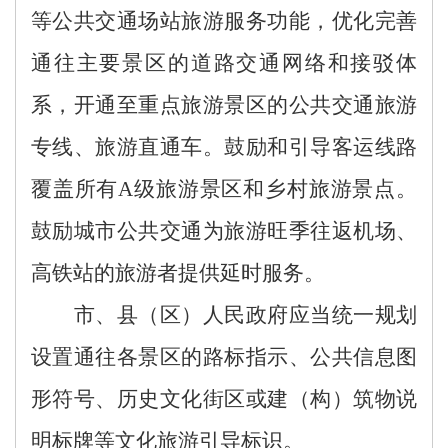
等
公共交通场站旅游
服务功能
，
优化完善
通往主要景区的道路交通网络和接驳体
系，
开通
至重点旅游景区的
公共交通旅游
专线
、旅游直通车
。
鼓励
和
引导
客运
线路
覆盖所有
A
级旅游景区和
乡村旅游
景点
。
鼓励城市公共交通为旅游旺季往返机场、
高铁站的旅游者提供延时服务。
市、县
（区）
人民政府
应当统一规划
设置通往各景区的路标指示、公共信息图
形符号、历史文化街区或建（构）筑物说
明标牌等文化旅游引导标识。